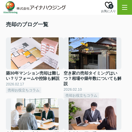
0
お気に入り
売却のブログ一覧
築30年マンション売却は難し
空き家の売却タイミングはい
い？リフォームや控除も解説
つ？相場や築年数についても解
説
2026.02.17
2026.02.10
売却お役立ちコラム
売却お役立ちコラム