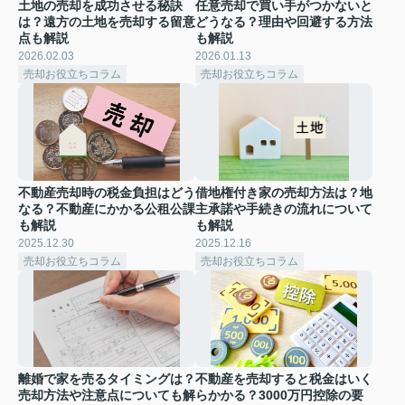
土地の売却を成功させる秘訣
任意売却で買い手がつかないと
は？遠方の土地を売却する留意
どうなる？理由や回避する方法
点も解説
も解説
2026.02.03
2026.01.13
売却お役立ちコラム
売却お役立ちコラム
不動産売却時の税金負担はどう
借地権付き家の売却方法は？地
なる？不動産にかかる公租公課
主承諾や手続きの流れについて
も解説
も解説
2025.12.30
2025.12.16
売却お役立ちコラム
売却お役立ちコラム
離婚で家を売るタイミングは？
不動産を売却すると税金はいく
売却方法や注意点についても解
らかかる？3000万円控除の要