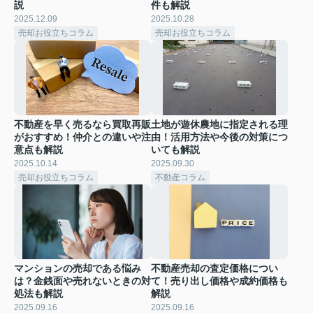
説
件も解説
2025.12.09
2025.10.28
売却お役立ちコラム
売却お役立ちコラム
不動産を早く売るなら買取再販
土地が遊休農地に指定される理
がおすすめ！仲介との違いや注
由！活用方法や今後の対策につ
意点も解説
いても解説
2025.10.14
2025.09.30
売却お役立ちコラム
不動産コラム
マンションの売却である悩み
不動産売却の査定価格につい
は？金銭面や売れないときの対
て！売り出し価格や成約価格も
処法も解説
解説
2025.09.16
2025.09.16