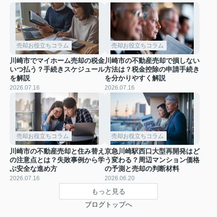
売却お役立ちコラム
売却お役立ちコラム
川崎市でマイホーム売却の税金
川崎市の不動産売却で損しない
いつ払う？手続きスケジュール
方法は？税金控除の申請手続き
を解説
を分かりやすく解説
2026.07.16
2026.07.16
売却お役立ちコラム
売却お役立ちコラム
川崎市の不動産売却と住み替え
京急川崎駅西口大型再開発はど
の注意点とは？失敗事例から学
う変わる？周辺マンション価格
ぶ安全な進め方
の予測と売却の判断材料
2026.07.16
2026.06.20
もっと見る
ブログトップへ