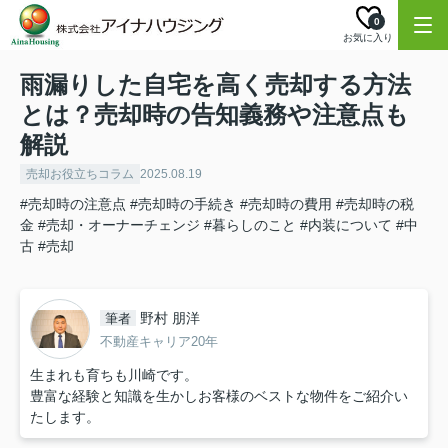
0
お気に入り
雨漏りした自宅を高く売却する方法
とは？売却時の告知義務や注意点も
解説
売却お役立ちコラム
2025.08.19
#売却時の注意点
#売却時の手続き
#売却時の費用
#売却時の税
金
#売却・オーナーチェンジ
#暮らしのこと
#内装について
#中
古
#売却
野村 朋洋
筆者
不動産キャリア20年
生まれも育ちも川崎です。
豊富な経験と知識を生かしお客様のベストな物件をご紹介い
たします。