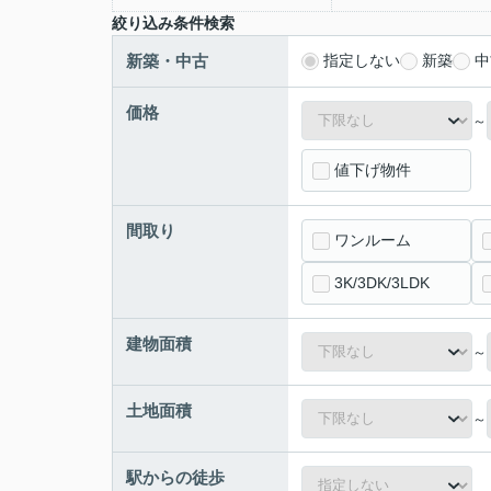
絞り込み条件検索
新築・中古
指定しない
新築
中
価格
～
値下げ物件
間取り
ワンルーム
3K/3DK/3LDK
建物面積
～
土地面積
～
駅からの徒歩