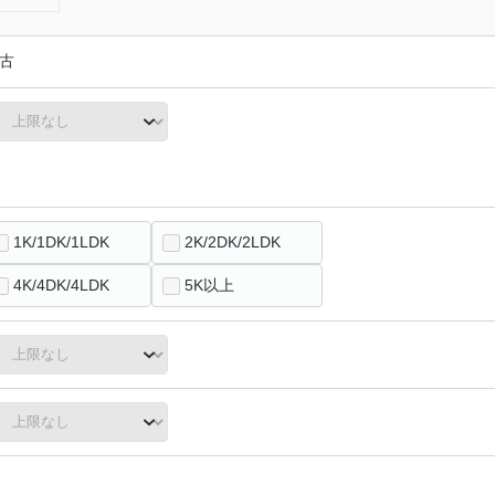
古
1K/1DK/1LDK
2K/2DK/2LDK
4K/4DK/4LDK
5K以上