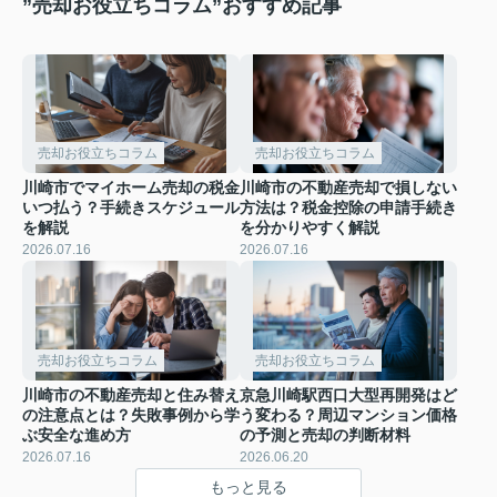
”売却お役立ちコラム”おすすめ記事
売却お役立ちコラム
売却お役立ちコラム
川崎市でマイホーム売却の税金
川崎市の不動産売却で損しない
いつ払う？手続きスケジュール
方法は？税金控除の申請手続き
を解説
を分かりやすく解説
2026.07.16
2026.07.16
売却お役立ちコラム
売却お役立ちコラム
川崎市の不動産売却と住み替え
京急川崎駅西口大型再開発はど
の注意点とは？失敗事例から学
う変わる？周辺マンション価格
ぶ安全な進め方
の予測と売却の判断材料
2026.07.16
2026.06.20
もっと見る