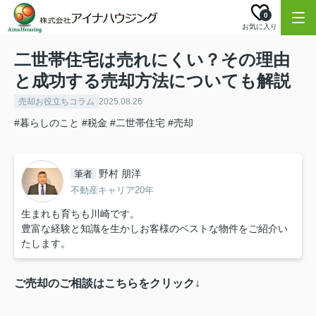
0
お気に入り
二世帯住宅は売れにくい？その理由
と成功する売却方法についても解説
売却お役立ちコラム
2025.08.26
#暮らしのこと
#税金
#二世帯住宅
#売却
野村 朋洋
筆者
不動産キャリア20年
生まれも育ちも川崎です。
豊富な経験と知識を生かしお客様のベストな物件をご紹介い
たします。
ご売却のご相談はこちらをクリック↓