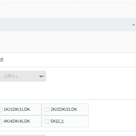
古
1K/1DK/1LDK
2K/2DK/2LDK
4K/4DK/4LDK
5K以上