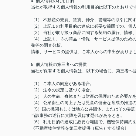
4. 個人情報の利用目的
当社が取得する個人情報の利用目的は以下のとおりで
（1） 不動産の売買、賃貸、仲介、管理等の取引に関
（2） 上記１の利用目的の達成に必要な範囲での、個
（3） 当社が取り扱う商品に関する契約の履行、情報
（4） 上記１、３の商品・情報・サービス提供のため
発等の調査分析。
情報、サービスの提供は、ご本人からの申出がありま
5. 個人情報の第三者への提供
当社が保有する個人情報は、以下の場合に、第三者へ
（1） ご本人の同意がある場合。
（2） 法令の規定に基づく場合。
（3） 人の生命、身体または財産の保護のため必要が
（4） 公衆衛生の向上または児童の健全な育成の推進
（5）国の機関もしくは地方公共団体、またはその委
当該事務の遂行に支障を及ぼす恐れがあるとき。
（6） 利用目的の達成に必要な範囲で、機密保持契約
《不動産物件情報を第三者提供（広告）する場合》