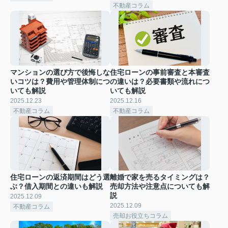
不動産コラム
マンションの選び方で後悔しな
住宅ローンの事前審査と本審査
いコツは？費用や管理体制につ
の違いは？必要書類や流れにつ
いても解説
いても解説
2025.12.23
2025.12.16
不動産コラム
不動産コラム
住宅ローンの返済期間はどう選
離婚で家を売るタイミングは？
ぶ？借入期間との違いも解説
売却方法や注意点についても解
説
2025.12.09
2025.12.09
不動産コラム
売却お役立ちコラム