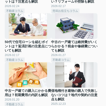
ットは？注意点も解説
い？リフォームや控除も解説
2026.02.24
2026.02.17
不動産コラム
売却お役立ちコラム
50代で住宅ローンを組むポイ
中古の一戸建ては維持費がいく
ントは？返済計画の注意点につ
らかかる？税金や修繕費につい
いても解説
ても解説
2026.02.17
2026.01.27
不動産コラム
不動産コラム
中古一戸建ての購入にかかる費
借地権付き建物の購入で失敗し
用は？初期費用の内訳も解説
ないコツは？地代や契約の注意
点も解説
2026.01.20
2025.12.23
不動産コラム