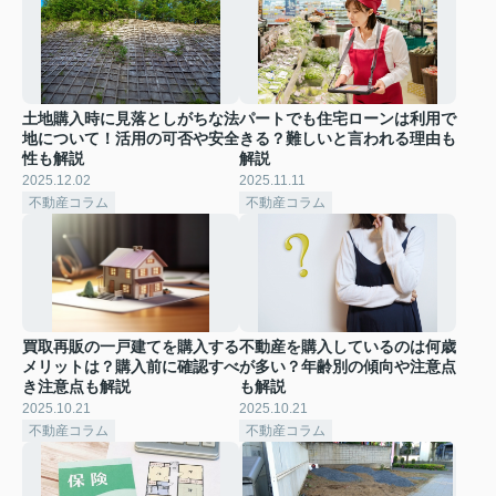
土地購入時に見落としがちな法
パートでも住宅ローンは利用で
地について！活用の可否や安全
きる？難しいと言われる理由も
性も解説
解説
2025.12.02
2025.11.11
不動産コラム
不動産コラム
買取再販の一戸建てを購入する
不動産を購入しているのは何歳
メリットは？購入前に確認すべ
が多い？年齢別の傾向や注意点
き注意点も解説
も解説
2025.10.21
2025.10.21
不動産コラム
不動産コラム