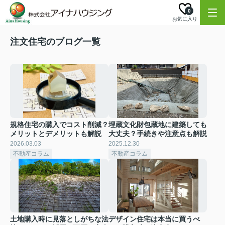
0
お気に入り
注文住宅のブログ一覧
規格住宅の購入でコスト削減？
埋蔵文化財包蔵地に建築しても
メリットとデメリットも解説
大丈夫？手続きや注意点も解説
2026.03.03
2025.12.30
不動産コラム
不動産コラム
土地購入時に見落としがちな法
デザイン住宅は本当に買うべ