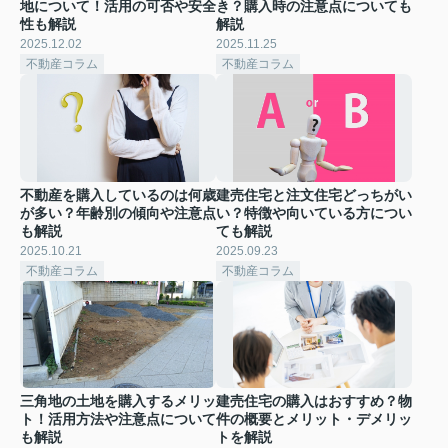
地について！活用の可否や安全
き？購入時の注意点についても
性も解説
解説
2025.12.02
2025.11.25
不動産コラム
不動産コラム
不動産を購入しているのは何歳
建売住宅と注文住宅どっちがい
が多い？年齢別の傾向や注意点
い？特徴や向いている方につい
も解説
ても解説
2025.10.21
2025.09.23
不動産コラム
不動産コラム
三角地の土地を購入するメリッ
建売住宅の購入はおすすめ？物
ト！活用方法や注意点について
件の概要とメリット・デメリッ
も解説
トを解説