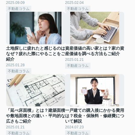
2025.09.09
2025.02.04
不動産コラム
不動産コラム
土地探しに疲れたと感じるのは
資産価値の高い家とは？家の資
なぜ？疲れた際にやることをご
産価値を調べる方法もご紹介
紹介
2025.01.21
2025.01.28
不動産コラム
不動産コラム
「延べ床面積」とは？建築面積
一戸建ての購入後にかかる費用
や敷地面積との違い・平均的な
は？税金・保険料・修繕費につ
広さもご紹介
いて解説
2025.01.21
2024.07.23
不動産コラム
不動産コラム