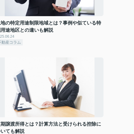
土地の特定用途制限地域とは？事例や似ている特
別用途地区との違いも解説
25.06.24
不動産コラム
短期譲渡所得とは？計算方法と受けられる控除に
ついても解説