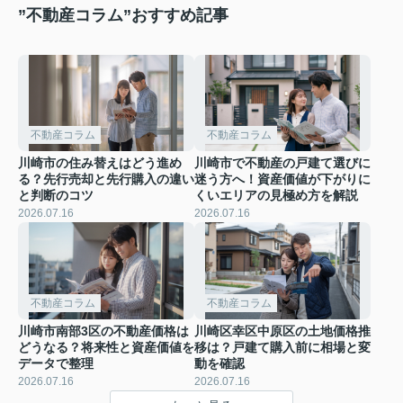
”不動産コラム”おすすめ記事
不動産コラム
不動産コラム
川崎市の住み替えはどう進め
川崎市で不動産の戸建て選びに
る？先行売却と先行購入の違い
迷う方へ！資産価値が下がりに
と判断のコツ
くいエリアの見極め方を解説
2026.07.16
2026.07.16
不動産コラム
不動産コラム
川崎市南部3区の不動産価格は
川崎区幸区中原区の土地価格推
どうなる？将来性と資産価値を
移は？戸建て購入前に相場と変
データで整理
動を確認
2026.07.16
2026.07.16