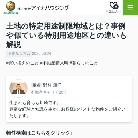
0
お気に入り
土地の特定用途制限地域とは？事例
や似ている特別用途地区との違いも
解説
不動産コラム
2025.06.24
#買い換えのこと
#不動産購入時
#暮らしのこと
野村 朋洋
筆者
不動産キャリア20年
生まれも育ちも川崎です。
豊富な経験と知識を生かしお客様のベストな物件をご紹介い
たします。
物件検索はこちらをクリック↓