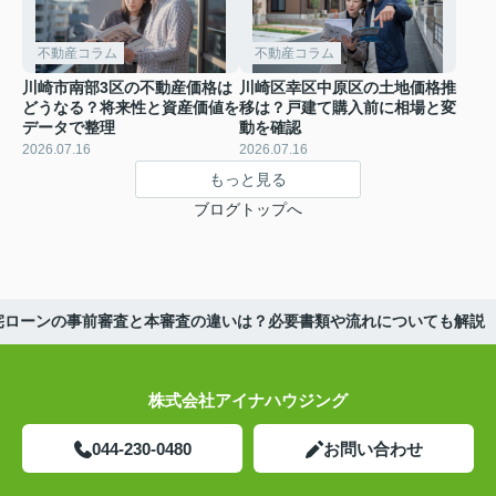
不動産コラム
不動産コラム
川崎市南部3区の不動産価格は
川崎区幸区中原区の土地価格推
どうなる？将来性と資産価値を
移は？戸建て購入前に相場と変
データで整理
動を確認
2026.07.16
2026.07.16
もっと見る
ブログトップへ
宅ローンの事前審査と本審査の違いは？必要書類や流れについても解説
株式会社アイナハウジング
044-230-0480
お問い合わせ