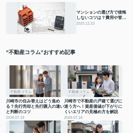
マンションの選び方で後悔
しないコツは？費用や管理
体制についても解説
2025.12.23
”不動産コラム”おすすめ記事
不動産コラム
不動産コラム
川崎市の住み替えはどう進め
川崎市で不動産の戸建て選びに
る？先行売却と先行購入の違い
迷う方へ！資産価値が下がりに
と判断のコツ
くいエリアの見極め方を解説
2026.07.16
2026.07.16