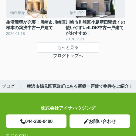
物件紹介
物件紹介
生活環境が充実！川崎市川崎区
川崎市川崎区小島新田駅近くの
桜本の築浅中古一戸建て
使いやすい4LDK中古一戸建て
がおすすめ！
2020.01.18
2019.12.31
もっと見る
ブログトップへ
ブログ
横浜市鶴見区寛政町にある新築一戸建て物件をご紹介！
株式会社アイナハウジング
044-230-0480
お問い合わせ
〒210-0014