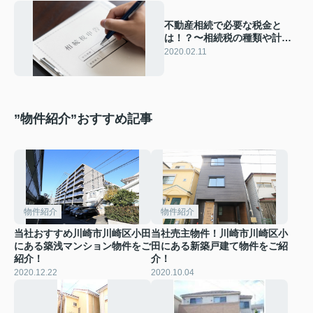
不動産相続で必要な税金と
は！？〜相続税の種類や計算
方法を解説！〜
2020.02.11
”物件紹介”おすすめ記事
物件紹介
物件紹介
当社おすすめ川崎市川崎区小田
当社売主物件！川崎市川崎区小
にある築浅マンション物件をご
田にある新築戸建て物件をご紹
紹介！
介！
2020.12.22
2020.10.04