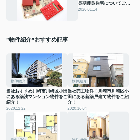
長期優良住宅についてご紹
介します
2020.01.14
”物件紹介”おすすめ記事
物件紹介
物件紹介
当社おすすめ川崎市川崎区小田
当社売主物件！川崎市川崎区小
にある築浅マンション物件をご
田にある新築戸建て物件をご紹
紹介！
介！
2020.12.22
2020.10.04
物件紹介
物件紹介