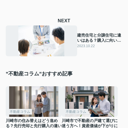
NEXT
建売住宅と分譲住宅に違
いはある？購入に向いて
いる方をご紹介
2023.10.22
”不動産コラム”おすすめ記事
不動産コラム
不動産コラム
川崎市の住み替えはどう進め
川崎市で不動産の戸建て選びに
る？先行売却と先行購入の違い
迷う方へ！資産価値が下がりに