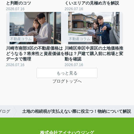
と判断のコツ
くいエリアの見極め方を解説
2026.07.16
2026.07.16
不動産コラム
不動産コラム
川崎市南部3区の不動産価格は
川崎区幸区中原区の土地価格推
どうなる？将来性と資産価値を
移は？戸建て購入前に相場と変
データで整理
動を確認
2026.07.16
2026.07.16
もっと見る
ブログトップへ
ブログ
土地の相続税が支払えない際に役立つ！物納について解説
株式会社アイナハウジング