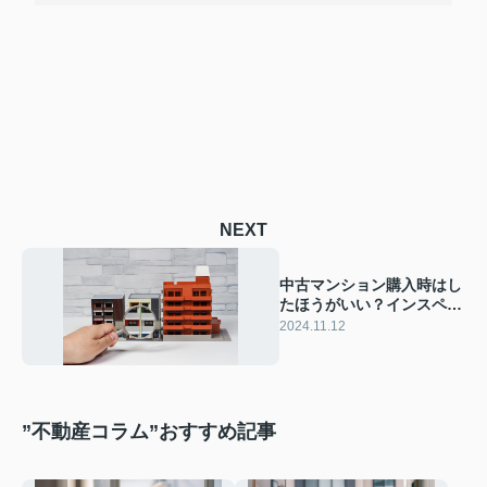
NEXT
中古マンション購入時はし
たほうがいい？インスペク
ションについて解説
2024.11.12
”不動産コラム”おすすめ記事