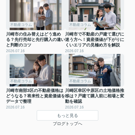
不動産コラム
不動産コラム
川崎市の住み替えはどう進め
川崎市で不動産の戸建て選びに
る？先行売却と先行購入の違い
迷う方へ！資産価値が下がりに
と判断のコツ
くいエリアの見極め方を解説
2026.07.16
2026.07.16
不動産コラム
不動産コラム
川崎市南部3区の不動産価格は
川崎区幸区中原区の土地価格推
どうなる？将来性と資産価値を
移は？戸建て購入前に相場と変
データで整理
動を確認
2026.07.16
2026.07.16
もっと見る
ブログトップへ