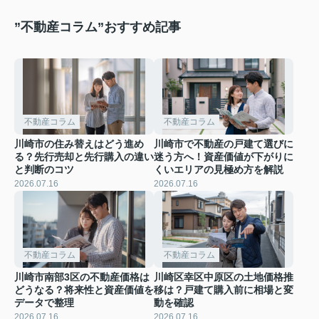
”不動産コラム”おすすめ記事
不動産コラム
不動産コラム
川崎市の住み替えはどう進め
川崎市で不動産の戸建て選びに
る？先行売却と先行購入の違い
迷う方へ！資産価値が下がりに
と判断のコツ
くいエリアの見極め方を解説
2026.07.16
2026.07.16
不動産コラム
不動産コラム
川崎市南部3区の不動産価格は
川崎区幸区中原区の土地価格推
どうなる？将来性と資産価値を
移は？戸建て購入前に相場と変
データで整理
動を確認
2026.07.16
2026.07.16