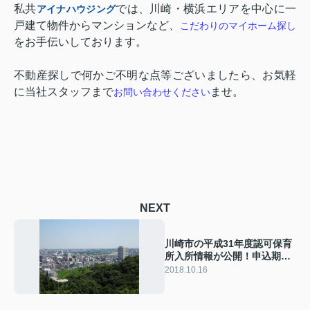
私共
では、川崎・横浜エリアを中心に一
アイナハウジング
戸建て物件からマンションなど、
こだわりのマイホーム探し
をお手伝いしております。
不動産探しで何かご不明な点等ございましたら、お気軽
に当社スタッフまで
ませ。
お問い合わせください
NEXT
川崎市の平成31年度認可保育
所入所情報が公開！申込期間
や書類は？
2018.10.16