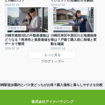
と判断のコツ
くいエリアの見極め方を解説
2026.07.16
2026.07.16
不動産コラム
不動産コラム
川崎市南部3区の不動産価格は
川崎区幸区中原区の土地価格推
どうなる？将来性と資産価値を
移は？戸建て購入前に相場と変
データで整理
動を確認
2026.07.16
2026.07.16
もっと見る
ブログトップへ
川崎駅徒歩圏内とバス便どっちがお得？購入価格と暮らしやすさを比較
株式会社アイナハウジング