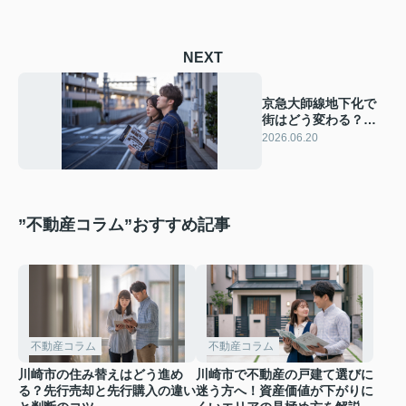
NEXT
京急大師線地下化で
街はどう変わる？不
動産価格への影響と
2026.06.20
購入前の確認ポイン
ト
”不動産コラム”おすすめ記事
不動産コラム
不動産コラム
川崎市の住み替えはどう進め
川崎市で不動産の戸建て選びに
る？先行売却と先行購入の違い
迷う方へ！資産価値が下がりに