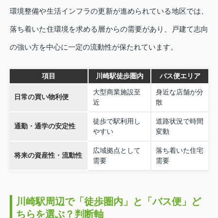
環境整備や生活インフラの更新が進められている地区では、
落ち着いた住環境を求める層からの需要があり、戸建て志向
の強い方を中心に一定の流動性が保たれています。
項目
川崎駅徒歩圏内
バス便エリア
大型商業施設至
身近な店舗が分
日常の買い物利便
近
散
徒歩で駅利用し
道路状況で時間
通勤・通学の安定性
やすい
変動
広域拠点として
落ち着いた住宅
将来の資産性・流動性
需要
需要
川崎駅周辺で「徒歩圏内」と「バス便」ど
ちらを選ぶ？判断軸