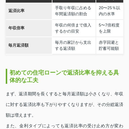
手取り年収に占める
20〜25％以
返済比率
年間返済額の割合
内の水準
年収の何倍まで借入
5〜7倍程度
年収倍率
するかの目安
を上限
毎月の家計から支出
赤字回避と
毎月返済額
する返済額
貯蓄可能額
初めての住宅ローンで返済比率を抑える具
体的な工夫
まず、返済期間を長くすると毎月返済額は小さくなり、年収
に対する返済比率も下がりやすくなりますが、その分総返済
額は増えます。
また、金利タイプによっても返済比率の受け止め方が変わ