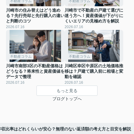
不動産コラム
不動産コラム
川崎市の住み替えはどう進め
川崎市で不動産の戸建て選びに
る？先行売却と先行購入の違い
迷う方へ！資産価値が下がりに
と判断のコツ
くいエリアの見極め方を解説
2026.07.16
2026.07.16
不動産コラム
不動産コラム
川崎市南部3区の不動産価格は
川崎区幸区中原区の土地価格推
どうなる？将来性と資産価値を
移は？戸建て購入前に相場と変
データで整理
動を確認
2026.07.16
2026.07.16
もっと見る
ブログトップへ
年収比率はどれくらいが安心？無理のない返済額の考え方と目安を解説