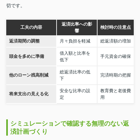
切です。
返済比率への影
工夫の内容
検討時の注意点
響
返済期間の調整
月々負担を軽減
総返済額の増加
借入額と比率を
頭金を多めに準備
手元資金の確保
低下
総返済比率の低
他のローン残高削減
完済時期の把握
下
安全な比率の設
教育費と老後費
将来支出の見える化
定
用
シミュレーションで確認する無理のない返
済計画づくり