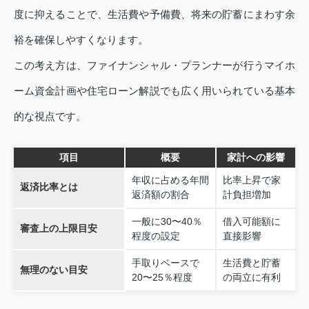
度に抑えることで、生活費や予備費、将来の貯蓄にまわす余
裕を確保しやすくなります。
この考え方は、ファイナンシャル・プランナーが行うマイホ
ーム資金計画や住宅ローン解説でも広く用いられている基本
的な視点です。
項目
概要
家計への影響
年収に占める年間
比率上昇で家
返済比率とは
返済額の割合
計負担増加
一般に30〜40％
借入可能額に
審査上の上限目安
程度の設定
直接影響
手取りベースで
生活費と貯蓄
無理のない目安
20〜25％程度
の両立に有利