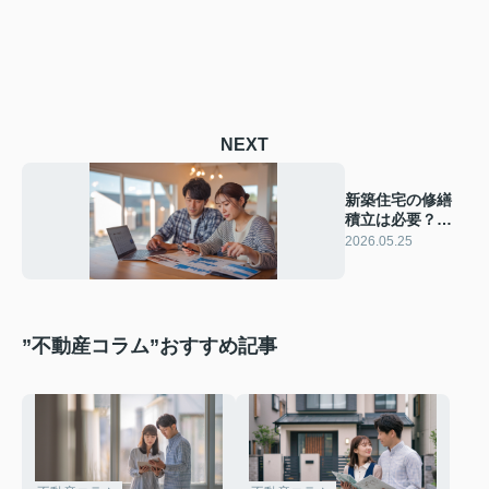
NEXT
新築住宅の修繕
積立は必要？目
安金額と計算の
2026.05.25
考え方を解説
”不動産コラム”おすすめ記事