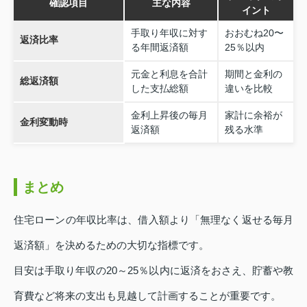
確認項目
主な内容
イント
手取り年収に対す
おおむね20〜
返済比率
る年間返済額
25％以内
元金と利息を合計
期間と金利の
総返済額
した支払総額
違いを比較
金利上昇後の毎月
家計に余裕が
金利変動時
返済額
残る水準
まとめ
住宅ローンの年収比率は、借入額より「無理なく返せる毎月
返済額」を決めるための大切な指標です。
目安は手取り年収の20～25％以内に返済をおさえ、貯蓄や教
育費など将来の支出も見越して計画することが重要です。