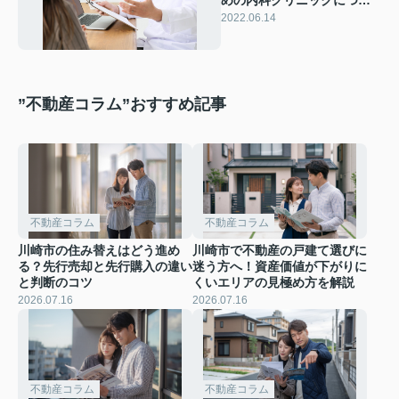
めの内科クリニックについ
て特徴や診療内容をご紹介
2022.06.14
”不動産コラム”おすすめ記事
不動産コラム
不動産コラム
川崎市の住み替えはどう進め
川崎市で不動産の戸建て選びに
る？先行売却と先行購入の違い
迷う方へ！資産価値が下がりに
と判断のコツ
くいエリアの見極め方を解説
2026.07.16
2026.07.16
不動産コラム
不動産コラム