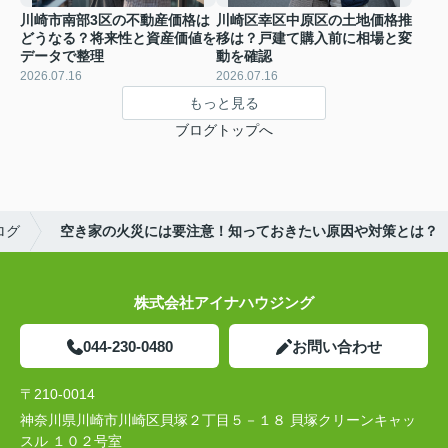
川崎市南部3区の不動産価格は
川崎区幸区中原区の土地価格推
どうなる？将来性と資産価値を
移は？戸建て購入前に相場と変
データで整理
動を確認
2026.07.16
2026.07.16
もっと見る
ブログトップへ
ログ
空き家の火災には要注意！知っておきたい原因や対策とは？
株式会社アイナハウジング
044-230-0480
お問い合わせ
〒210-0014
神奈川県川崎市川崎区貝塚２丁目５－１８ 貝塚クリーンキャッ
スル １０２号室