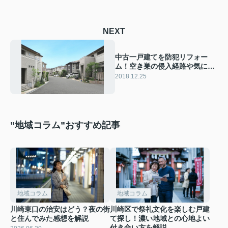
NEXT
中古一戸建てを防犯リフォー
ム！空き巣の侵入経路や気にす
べきポイントは？
2018.12.25
”地域コラム”おすすめ記事
地域コラム
地域コラム
川崎東口の治安はどう？夜の街
川崎区で祭礼文化を楽しむ戸建
と住んでみた感想を解説
て探し！濃い地域との心地よい
付き合い方を解説