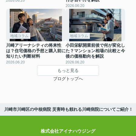
2026.06.20
2026.06.20
地域コラム
地域コラム
川崎アリーナシティの将来性
小田栄駅開業前後で何が変化し
は？住宅価格の予想と購入前に
た？マンション相場の比較と今
知りたい判断材料
後の価格動向を解説
2026.06.20
2026.06.20
もっと見る
ブログトップへ
川崎市川崎区の中核病院 災害時も頼れる川崎病院についてご紹介！
株式会社アイナハウジング