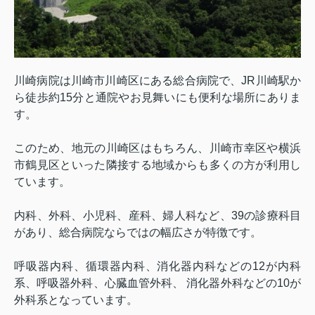
川崎病院は川崎市川崎区にある総合病院で、
JR
川崎駅か
ら徒歩約
15
分と通院やお見舞いにも便利な場所にありま
す。
このため、地元の川崎区はもちろん、川崎市幸区や横浜
市鶴見区といった隣接する地域からも多くの方が利用し
ています。
内科、外科、小児科、産科、婦人科など、
39
の診療科目
があり、総合病院ならではの幅広さが特徴です。
呼吸器内科、循環器内科、消化器内科などの
12
が内科
系、呼吸器外科、心臓血管外科、 消化器外科などの
10
が
外科系となっています。