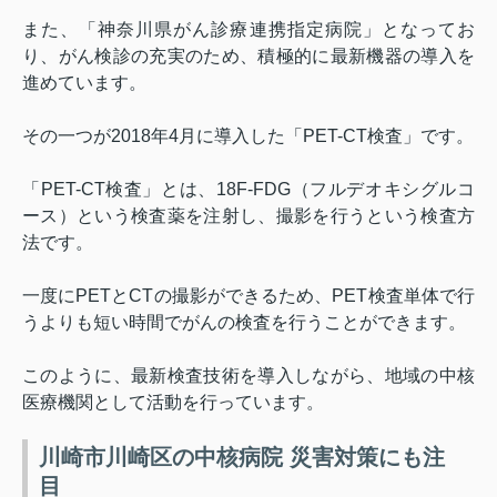
また、「神奈川県がん診療連携指定病院」となってお
り、がん検診の充実のため、積極的に最新機器の導入を
進めています。
その一つが
2018
年
4
月に導入した「
PET-CT
検査」です。
「
PET-CT
検査」とは、
18F-FDG
（フルデオキシグルコ
ース）という検査薬を注射し、撮影を行うという検査方
法です。
一度に
PET
と
CT
の撮影ができるため、
PET
検査単体で行
うよりも短い時間でがんの検査を行うことができます。
このように、最新検査技術を導入しながら、地域の中核
医療機関として活動を行っています。
川崎市川崎区の中核病院 災害対策にも注
目