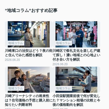
”地域コラム”おすすめ記事
地域コラム
地域コラム
川崎東口の治安はどう？夜の街
川崎区で祭礼文化を楽しむ戸建
と住んでみた感想を解説
て探し！濃い地域との心地よい
付き合い方を解説
2026.06.20
2026.06.20
地域コラム
地域コラム
川崎アリーナシティの将来性
小田栄駅開業前後で何が変化し
は？住宅価格の予想と購入前に
た？マンション相場の比較と今
知りたい判断材料
後の価格動向を解説