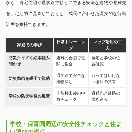
がら、自宅周辺や通学路で頼りにできる安全な建物や避難先
を、定期的に見直しておくと、成長に合わせた現実的な行動
計画を維持できます。
日常トレーニン
マップ活用の工
家庭での学び
グ
夫
防災クイズや絵本読み
避難の合図で玄
自宅と学校の位
聞かせ
関に集合
置確認
通学路で安全な
行ってはいけな
防災動画を親子で視聴
建物探し
い場所の共有
非常持出袋の中
避難先と経路の
学校の防災学習の復習
身チェック
書き込み
学校・保育園周辺の安全性チェックと住ま
い選びの視点