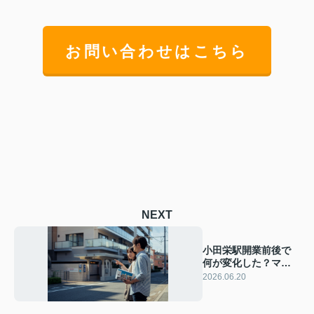
お問い合わせはこちら
NEXT
小田栄駅開業前後で
何が変化した？マン
ション相場の比較と
2026.06.20
今後の価格動向を解
説