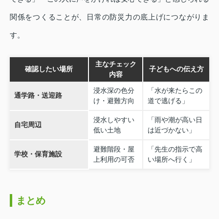
関係をつくることが、日常の防災力の底上げにつながりま
す。
主なチェック
確認したい場所
子どもへの伝え方
内容
浸水深の色分
「水が来たらこの
通学路・送迎路
け・避難方向
道で逃げる」
浸水しやすい
「雨や潮が高い日
自宅周辺
低い土地
は近づかない」
避難階段・屋
「先生の指示で高
学校・保育施設
上利用の可否
い場所へ行く」
まとめ