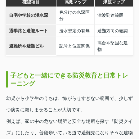
確認項目
高潮マップ
津波マップ
色分けの水深区
自宅や学校の浸水深
津波到達範囲
分
通学路と送迎ルート
浸水想定の有無
避難方向の確認
高台や堅固な建
避難所や避難ビル
記号と位置関係
物
子どもと一緒にできる防災教育と日常トレ
ーニング
幼児から小学生のうちは、怖がらせすぎない範囲で、少しず
つ防災に親しませることが大切です。
例えば、家の中の危ない場所と安全な場所を探す「防災クイ
ズ」にしたり、普段歩いている道で避難先になりそうな建物