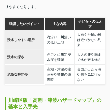
りやすくなります。
子どもへの伝え
確認したいポイント
主な内容
方
大雨や台風の日
海沿い・川沿い
浸水しやすい場所
は近づかない約
の低い土地
束
色ごとに想定浸
大人の腰や胸ま
浸水の深さ
水深を確認
で水が来る怖さ
高潮・津波の注
合図が出たら海
危険な時間帯
意報や警報の発
や川を見に行か
表時
ない
川崎区版「高潮・津波ハザードマップ」の
基本と入手先