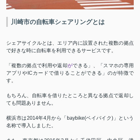
川崎市の自転車シェアリングとは
シェアサイクルとは、エリア内に設置された複数の拠点
で好きな時に自転車を利用できるサービスです。
「複数の拠点で利用や返却
が
できる」、「スマホの専用
アプリや
IC
カードで借りることができる」のが特徴で
す。
もちろん、自転車を借りたところと異なる拠点で返却し
ても問題ありません。
横浜市は
2014
年
4
月から「
baybike(
ベイバイク
)
」という
名称で導入しました。