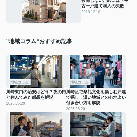
後悔しないためには？中
古一戸建て購入の失敗例3
選
2018.12.18
”地域コラム”おすすめ記事
地域コラム
地域コラム
川崎東口の治安はどう？夜の街
川崎区で祭礼文化を楽しむ戸建
と住んでみた感想を解説
て探し！濃い地域との心地よい
付き合い方を解説
2026.06.20
2026.06.20