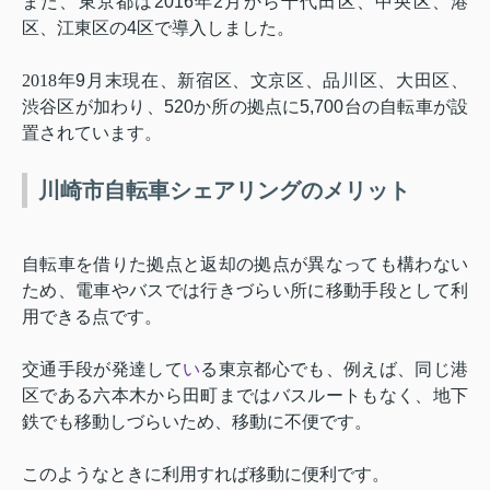
また、東京都は
2016
年
2
月から千代田区、中央区、港
区、江東区の
4
区で導入しました。
2018
年
9
月末現在、新宿区、文京区、品川区、大田区、
渋谷区が加わり、
520
か所の拠点に
5,700
台の自転車が設
置されています。
川崎市自転車シェアリングのメリット
自転車を借りた拠点と返却の拠点が異なっても構わない
ため、電車やバスでは行きづらい所に移動手段として利
用できる点です。
交通手段が発達して
い
る東京都心でも、例えば、同じ港
区である六本木から田町まではバスルートもなく、地下
鉄でも移動しづらいため、移動に不便です。
このようなときに利用すれば移動に便利です。