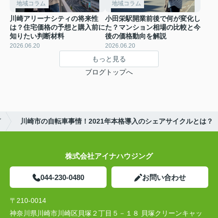
地域コラム
地域コラム
川崎アリーナシティの将来性
小田栄駅開業前後で何が変化し
は？住宅価格の予想と購入前に
た？マンション相場の比較と今
知りたい判断材料
後の価格動向を解説
2026.06.20
2026.06.20
もっと見る
ブログトップへ
グ
川崎市の自転車事情！2021年本格導入のシェアサイクルとは？
株式会社アイナハウジング
044-230-0480
お問い合わせ
〒210-0014
神奈川県川崎市川崎区貝塚２丁目５－１８ 貝塚クリーンキャッ