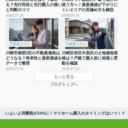
る？先行売却と先行購入の違い
迷う方へ！資産価値が下がりに
と判断のコツ
くいエリアの見極め方を解説
2026.07.16
2026.07.16
不動産コラム
不動産コラム
川崎市南部3区の不動産価格は
川崎区幸区中原区の土地価格推
どうなる？将来性と資産価値を
移は？戸建て購入前に相場と変
データで整理
動を確認
2026.07.16
2026.07.16
もっと見る
ブログトップへ
いよいよ消費税が10%に！マイホーム購入のタイミングはいつ！？