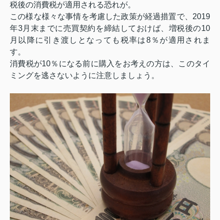
税後の消費税が適用される恐れが。
この様な様々な事情を考慮した政策が経過措置で、
2019
年
3
月末までに売買契約を締結しておけば、増税後の
10
月以降に引き渡しとなっても税率は
8
％が適用されま
す。
消費税が
10
％になる前に購入をお考えの方は、このタイ
ミングを逃さないように注意しましょう。