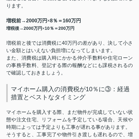
ります。
増税前→
2000
万円×
8
％＝
160
万円
2000
10
200
増税後→
万円×
％＝
万円
増税前と後では消費税に
40
万円の差があり、決して小さ
い金額とはいえない負担増になってしまいます。
また、消費税は購入時にかかる仲介手数料や住宅ローン
の事務手数料、登記する際の報酬などにも課税されるの
で確認しておきましょう。
マイホーム購入の消費税が10％に③：経過
措置とベストなタイミング
マイホームを購入する際、まだ物件が完成していない状
態や注文住宅、リフォームを予定している場合、天候や
時期によっては予定よりも工事が遅れる事があります。
そうすると、工事完了や物件引き渡しも遅れるので、増