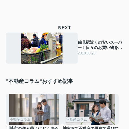
NEXT
鶴見駅近くの安いスーパ
ー！日々のお買い物をお
得にするお店！
2018.03.20
”不動産コラム”おすすめ記事
不動産コラム
不動産コラム
川崎市の住み替えはどう進め
川崎市で不動産の戸建て選びに