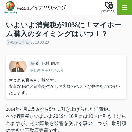
0
お気に入り
いよいよ消費税が10%に！マイホー
ム購入のタイミングはいつ！？
不動産コラム
2018.03.20
野村 朋洋
筆者
不動産キャリア20年
生まれも育ちも川崎です。
豊富な経験と知識を生かしお客様のベストな物件をご紹介い
たします。
2014
年
4
月に
5
％から
8
％に引き上げられた消費税。
その消費税がいよいよ
2019
年
10
月には
10
％に引き上げら
れますが、その際最も影響を受ける事の一つが、取引額
の大きい不動産売買です。