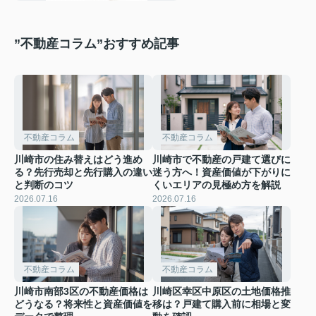
”不動産コラム”おすすめ記事
不動産コラム
不動産コラム
川崎市の住み替えはどう進め
川崎市で不動産の戸建て選びに
る？先行売却と先行購入の違い
迷う方へ！資産価値が下がりに
と判断のコツ
くいエリアの見極め方を解説
2026.07.16
2026.07.16
不動産コラム
不動産コラム
川崎市南部3区の不動産価格は
川崎区幸区中原区の土地価格推
どうなる？将来性と資産価値を
移は？戸建て購入前に相場と変