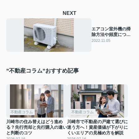
NEXT
エアコン室外機の掃
除方法や頻度につい
てご紹介
2022.11.05
”不動産コラム”おすすめ記事
不動産コラム
不動産コラム
川崎市の住み替えはどう進め
川崎市で不動産の戸建て選びに
る？先行売却と先行購入の違い
迷う方へ！資産価値が下がりに
と判断のコツ
くいエリアの見極め方を解説