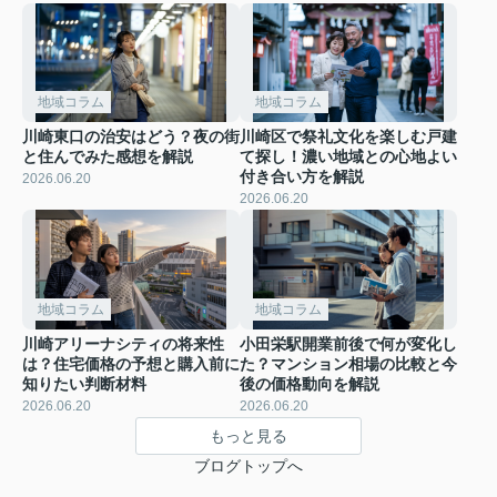
地域コラム
地域コラム
川崎東口の治安はどう？夜の街
川崎区で祭礼文化を楽しむ戸建
と住んでみた感想を解説
て探し！濃い地域との心地よい
付き合い方を解説
2026.06.20
2026.06.20
地域コラム
地域コラム
川崎アリーナシティの将来性
小田栄駅開業前後で何が変化し
は？住宅価格の予想と購入前に
た？マンション相場の比較と今
知りたい判断材料
後の価格動向を解説
2026.06.20
2026.06.20
もっと見る
ブログトップへ