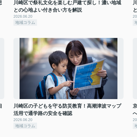
想
川崎区で祭礼文化を楽しむ戸建て探し！濃い地域
との心地よい付き合い方を解説
2026.06.20
20
地域コラム
相
川崎区の子どもを守る防災教育！高潮津波マップ
活用で通学路の安全を確認
2026.06.20
20
地域コラム