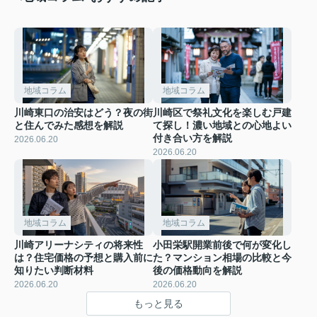
地域コラム
地域コラム
川崎東口の治安はどう？夜の街
川崎区で祭礼文化を楽しむ戸建
と住んでみた感想を解説
て探し！濃い地域との心地よい
付き合い方を解説
2026.06.20
2026.06.20
地域コラム
地域コラム
川崎アリーナシティの将来性
小田栄駅開業前後で何が変化し
は？住宅価格の予想と購入前に
た？マンション相場の比較と今
知りたい判断材料
後の価格動向を解説
2026.06.20
2026.06.20
もっと見る