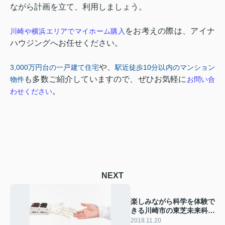
ながら計画を立て、利用しましょう。
をお考えの際は、アイナ
川崎や横浜エリアでマイホーム購入
ハウジングへお任せください。
や、
3,000
万円台の一戸建て住宅
駅近徒歩10
分以内のマンション
も多数ご紹介していますので、ぜひお気軽に
物件
お問い合
。
わせください
NEXT
楽しみながら科学を体験で
きる川崎市の東芝未来科学
館
2018.11.20