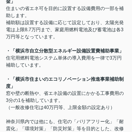
金」
住まいの省エネ可を目的に設置する設備費用の一部を補
助します。
補助額は設置する設備に応じて設定しており、太陽光発
電は上限
8.7
万円まで、家庭用燃料電池及び蓄電池は各
3
万円等となっています。
・「横浜市自立分散型エネルギー設備設置費補助事業」
住宅用燃料電池システム単体の導入費用を一律で
3
万円
補助しています。
・「横浜市住まいのエコリノベーション推進事業補助制
度」
窓や壁の断熱や、省エネ設備の設置にかかる工事費用の
3
分の
1
を補助しています。
（一般改修住宅は
40
万円等、上限金額の設定あり）
神奈川県内では他にも、住宅の「バリアフリー化」「耐
震化」「環境対策」「防災対策」等を目的とした、改修