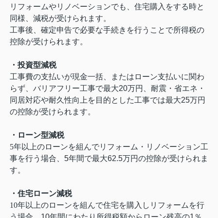
リフォームやリノベーションでも、住宅購入をする時と
同様、減税が受けられます。
工事後、確定申告で必要な手続きを行うことで所得税の
控除が受けられます。
・投資型減税
工事費の支払いが現金一括、またはローン支払いに関わ
らず、バリアフリー工事で最大
20
万円、耐震・省エネ・
同居対応や耐久性向上を目的とした工事では最大
25
万円
の控除が受けられます。
・ローン型減税
5
年以上のローンを組んでリフォーム・リノベーション工
事を行う場合、
5
年間で最大
62.5
万円の控除が受けられま
す。
・住宅ローン減税
10
年以上のローンを組んで住宅を購入しリフォームを行
う場合、
10
年間にわたり所得税額からローン残高の
1
％