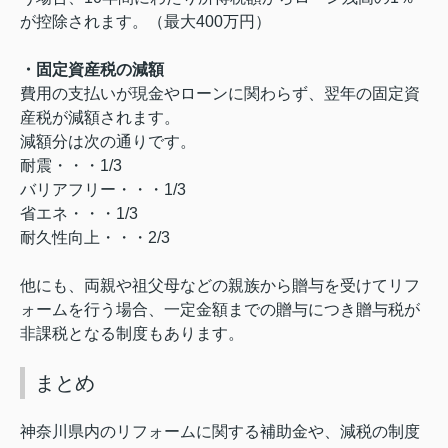
が控除されます。（最大
400
万円）
・固定資産税の減額
費用の支払いが現金やローンに関わらず、翌年の固定資
産税が減額されます。
減額分は次の通りです。
耐震・・・
1/3
バリアフリー・・・
1/3
省エネ・・・
1/3
耐久性向上・・・
2/3
他にも、両親や祖父母などの親族から贈与を受けてリフ
ォームを行う場合、一定金額までの贈与につき贈与税が
非課税となる制度もあります。
まとめ
神奈川県内のリフォームに関する補助金や、減税の制度