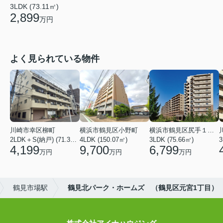
3LDK (73.11㎡)
2,899
万円
よく見られている物件
川崎市幸区柳町
横浜市鶴見区小野町
横浜市鶴見区尻手１丁目
2LDK＋S(納戸) (71.36㎡)
4LDK (150.07㎡)
3LDK (75.66㎡)
3
4,199
9,700
6,799
万円
万円
万円
鶴見市場駅
鶴見北パーク・ホームズ （鶴見区元宮1丁目）