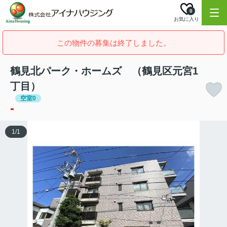
0
お気に入り
この物件の募集は終了しました。
鶴見北パーク・ホームズ （鶴見区元宮1
丁目）
空室0
-
1
/
1