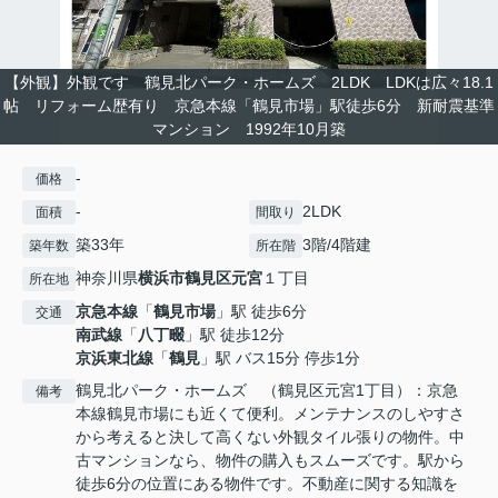
【外観】外観です 鶴見北パーク・ホームズ 2LDK LDKは広々18.1
帖 リフォーム歴有り 京急本線「鶴見市場」駅徒歩6分 新耐震基準
マンション 1992年10月築
-
価格
-
2LDK
面積
間取り
築33年
3階/4階建
築年数
所在階
神奈川県
横浜市鶴見区
元宮
１丁目
所在地
京急本線
「
鶴見市場
」駅 徒歩6分
交通
南武線
「
八丁畷
」駅 徒歩12分
京浜東北線
「
鶴見
」駅 バス15分 停歩1分
鶴見北パーク・ホームズ （鶴見区元宮1丁目）：京急
備考
本線鶴見市場にも近くて便利。メンテナンスのしやすさ
から考えると決して高くない外観タイル張りの物件。中
古マンションなら、物件の購入もスムーズです。駅から
徒歩6分の位置にある物件です。不動産に関する知識を