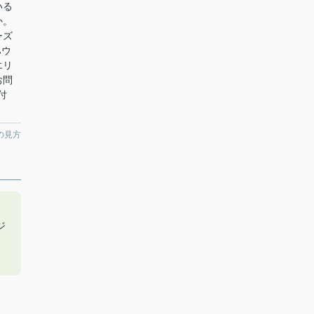
いる
か。
ーズ
ハウ
エリ
お問
付
の見方
ジ