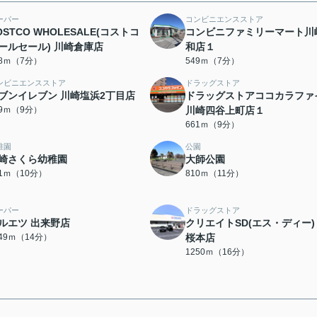
ーパー
コンビニエンスストア
OSTCO WHOLESALE(コストコ
コンビニファミリーマート川
ールセール) 川崎倉庫店
和店１
88ｍ（7分）
549ｍ（7分）
ンビニエンスストア
ドラッグストア
ブンイレブン 川崎塩浜2丁目店
ドラッグストアココカラファ
59ｍ（9分）
川崎四谷上町店１
661ｍ（9分）
稚園
公園
崎さくら幼稚園
大師公園
51ｍ（10分）
810ｍ（11分）
ーパー
ドラッグストア
ルエツ 出来野店
クリエイトSD(エス・ディー)
049ｍ（14分）
桜本店
1250ｍ（16分）