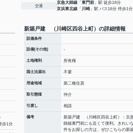
京急大師線
「
東門前
」駅 徒歩18分
交通
京浜東北線
「
川崎
」駅 バス16分 停歩1分
新築戸建 （川崎区四谷上町）の詳細情報
設備条件
設備(その他)
-
土地権利
所有権
国土法届出
不要
用途地域
第二種住居
取引態様
仲介
引渡し
相談
備考
新築戸建 （川崎区四谷上町）：京
分
師線東門前にも近くて便利。きれい
停歩1分
件をお探しの方は、ぜひこちらの新