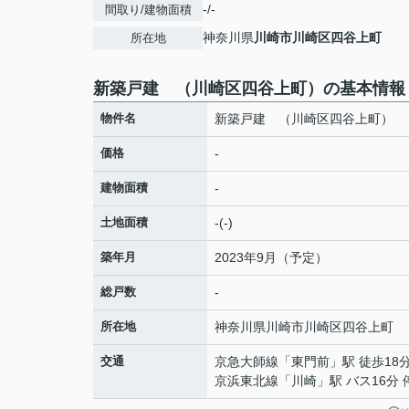
-/-
間取り/建物面積
神奈川県
川崎市川崎区
四谷上町
所在地
新築戸建 （川崎区四谷上町）の基本情報
物件名
新築戸建 （川崎区四谷上町）
価格
-
建物面積
-
土地面積
-(-)
築年月
2023年9月（予定）
総戸数
-
所在地
神奈川県
川崎市川崎区
四谷上町
交通
京急大師線
「
東門前
」駅 徒歩18
京浜東北線
「
川崎
」駅 バス16分 