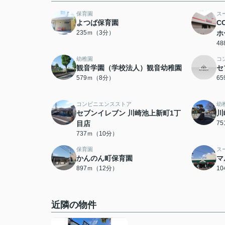
保育園
ス
よつば保育園
C
235ｍ（3分）
ホ
4
幼稚園
コ
観音学園（学校法人）観音幼稚園
セ
579ｍ（8分）
6
コンビニエンスストア
幼
セブンイレブン 川崎池上新町1丁
川
目店
7
737ｍ（10分）
保育園
ス
かんのん町保育園
マ
897ｍ（12分）
1
近隣の物件