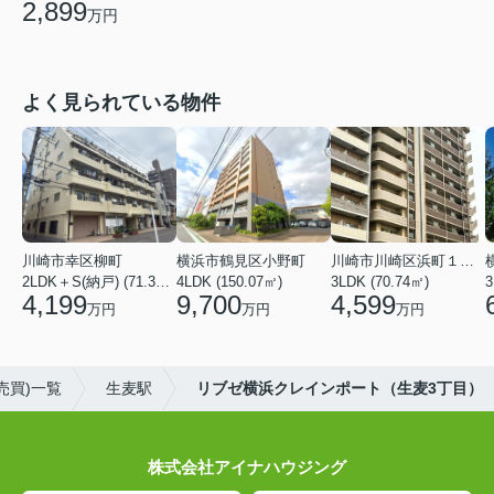
2,899
万円
よく見られている物件
川崎市幸区柳町
横浜市鶴見区小野町
川崎市川崎区浜町１丁目
2LDK＋S(納戸) (71.36㎡)
4LDK (150.07㎡)
3LDK (70.74㎡)
3
4,199
9,700
4,599
万円
万円
万円
売買)一覧
生麦駅
リブゼ横浜クレインポート（生麦3丁目）
株式会社アイナハウジング