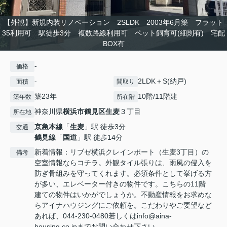
【外観】新規内装リノベーション 2SLDK 2003年6月築 フラット
35利用可 駅徒歩3分 複数路線利用可 ペット飼育可(細則有) 宅配
BOX有
-
価格
-
2LDK＋S(納戸)
面積
間取り
築23年
10階/11階建
築年数
所在階
神奈川県
横浜市鶴見区
生麦
３丁目
所在地
京急本線
「
生麦
」駅 徒歩3分
交通
鶴見線
「
国道
」駅 徒歩14分
新着情報：リブゼ横浜クレインポート（生麦3丁目）の
備考
空室情報ならコチラ。外観タイル張りは、雨風の侵入を
防ぎ骨組みを守ってくれます。必須条件として挙げる方
が多い、エレベーター付きの物件です。こちらの11階
建ての物件はいかがでしょうか。不動産情報をお求めな
らアイナハウジングにご依頼を。こだわりやご要望など
あれば、044-230-0480若しくはinfo@aina-
housing.co.jpまでお問い合わせ下さい。