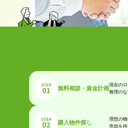
STEP
現在のロ
無料相談・資金計画
01
無理のな
STEP
理想の物
購入物件探し
02
売却を待