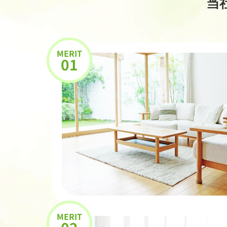
当
MERIT
01
MERIT