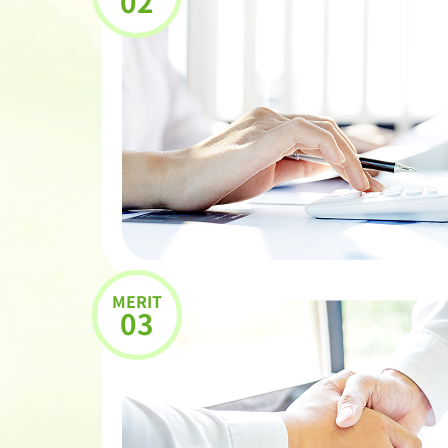
02
MERIT
03