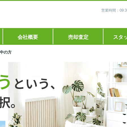
営業時間：09
会社概要
売却査定
スタ
中の方
う
という、
択。