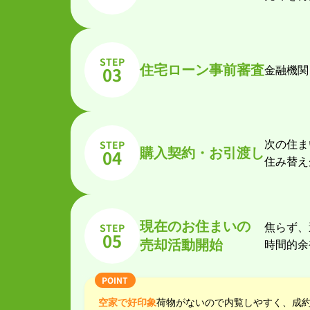
STEP
住宅ローン事前審査
03
金融機関
STEP
次の住ま
購入契約・お引渡し
04
住み替え
現在のお住まいの
STEP
焦らず、
05
売却活動開始
時間的余
空家で好印象
荷物がないので内覧しやすく、成