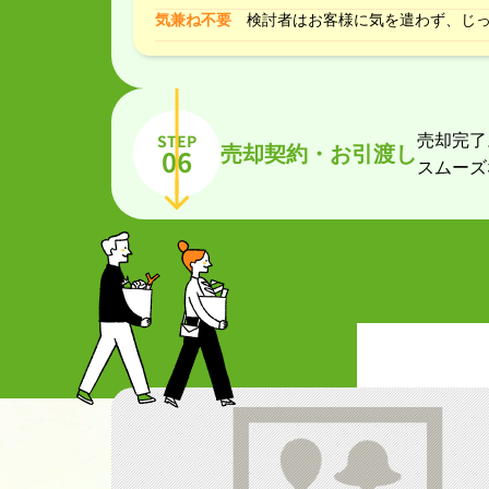
気兼ね不要
検討者はお客様に気を遣わず、じ
STEP
売却完了
売却契約・お引渡し
06
スムーズ