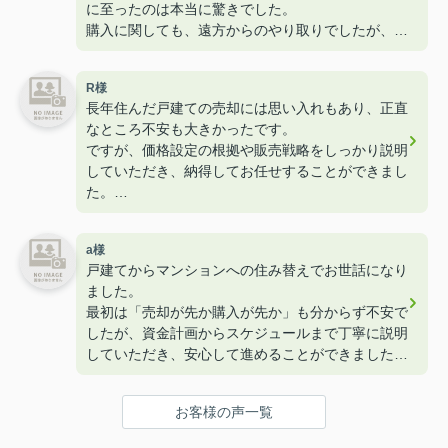
に至ったのは本当に驚きでした。
購入に関しても、遠方からのやり取りでしたが、オ
ンラインなどを活用してスムーズに進めていただけ
ました。
R様
全体を通してストレスなく進められたことに感謝し
長年住んだ戸建ての売却には思い入れもあり、正直
ています。
なところ不安も大きかったです。
ですが、価格設定の根拠や販売戦略をしっかり説明
していただき、納得してお任せすることができまし
た。
結果的に希望に近い価格で売却でき、新居のマンシ
ョンも条件の良いものを紹介していただき満足して
a様
います。
戸建てからマンションへの住み替えでお世話になり
最後まで丁寧に対応していただき、感謝していま
ました。
す。
最初は「売却が先か購入が先か」も分からず不安で
したが、資金計画からスケジュールまで丁寧に説明
していただき、安心して進めることができました。
売却も想定より早く、かつ良い条件で決まり、購入
についても希望エリアで理想に近い物件を見つける
お客様の声一覧
ことができました。
細かい相談にもすぐ対応していただき、本当に心強