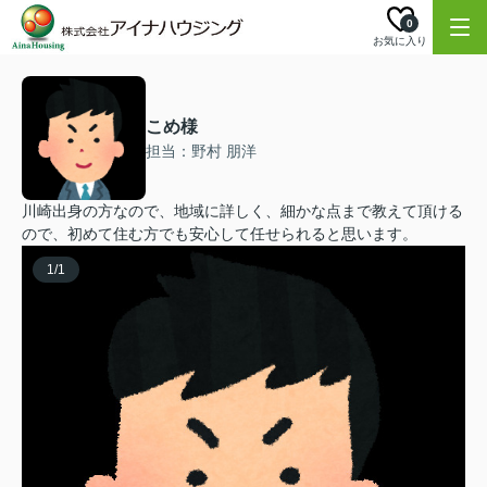
0
お気に入り
こめ様
担当：野村 朋洋
川崎出身の方なので、地域に詳しく、細かな点まで教えて頂ける
ので、初めて住む方でも安心して任せられると思います。
1
/
1