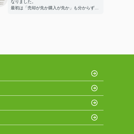
なりました。
最初は「売却が先か購入が先か」も分からず不
安でしたが、資金計画からスケジュールまで丁
寧に説明していただき、安心して進めることが
できました。
売却も想定より早く、かつ良い条件で決まり、
購入についても希望エリアで理想に近い物件を
見つけることができました。
細かい相談にもすぐ対応していただき、本当に
心強かったです。