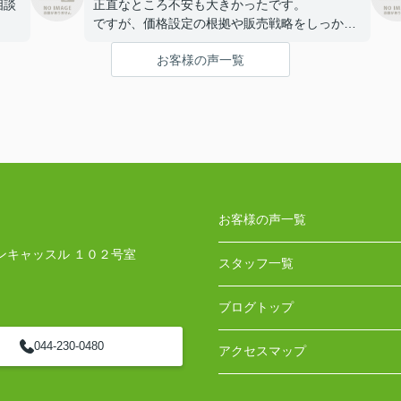
相談
正直なところ不安も大きかったです。
ですが、価格設定の根拠や販売戦略をしっかり
間で
説明していただき、納得してお任せすることが
お客様の声一覧
できました。
た
結果的に希望に近い価格で売却でき、新居のマ
進め
ンションも条件の良いものを紹介していただき
満足しています。
に感
最後まで丁寧に対応していただき、感謝してい
ます。
お客様の声一覧
ンキャッスル １０２号室
スタッフ一覧
ブログトップ
044-230-0480
アクセスマップ