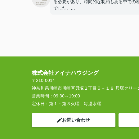
る必要があり、時間的な制約もある中での
でした。
迅速に動いていただき、販売開始から短期
成約に至ったのは本当に驚きでした。
購入に関しても、遠方からのやり取りでし
が、オンラインなどを活用してスムーズに
ていただけました。
全体を通してストレスなく進められたこと
謝しています。
株式会社アイナハウジング
〒210-0014
神奈川県川崎市川崎区貝塚２丁目５－１８ 貝塚クリー
営業時間：
09:30～19:00
定休日：
第１・第３火曜 毎週水曜
お問い合わせ