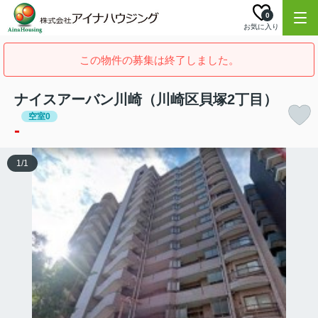
0
お気に入り
この物件の募集は終了しました。
ナイスアーバン川崎（川崎区貝塚2丁目）
空室0
-
1
/
1