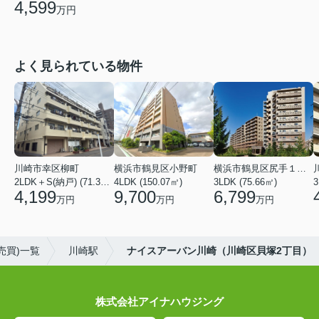
4,599
万円
よく見られている物件
川崎市幸区柳町
横浜市鶴見区小野町
横浜市鶴見区尻手１丁目
2LDK＋S(納戸) (71.36㎡)
4LDK (150.07㎡)
3LDK (75.66㎡)
3
4,199
9,700
6,799
万円
万円
万円
売買)一覧
川崎駅
ナイスアーバン川崎（川崎区貝塚2丁目）
株式会社アイナハウジング