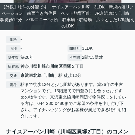
【外観】物件の外観です ナイスアーバン川崎 3LDK 新規内装リノ
ベーション 南西向き角住戸 ペット飼育可能 JR京浜東北「川崎」
駅徒歩12分 バルコニー2ヶ所 駐車場・駐輪場 広々とした17帖超え
のLDK
-
価格
-
3LDK
面積
間取り
築28年
2階/13階建
築年数
所在階
神奈川県
川崎市川崎区
貝塚
２丁目
所在地
京浜東北線
「
川崎
」駅 徒歩12分
交通
駅まで徒歩12分と少し距離があります。築26年の中古
備考
マンションです。13階建てで街並みにも合ったおすす
めの物件です。京浜東北線川崎周辺で物件探しをしてい
る方は、044-230-0480までご希望の条件を申し付け下
さい。アイナハウジングがお客様が満足できる物件を紹
介します。
ナイスアーバン川崎（川崎区貝塚2丁目）のコメン