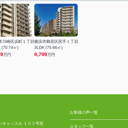
市川崎区浜町１丁目
横浜市鶴見区尻手１丁目
 (70.74㎡)
3LDK (75.66㎡)
99
6,799
万円
万円
お客様の声一覧
ンキャッスル １０２号室
スタッフ一覧