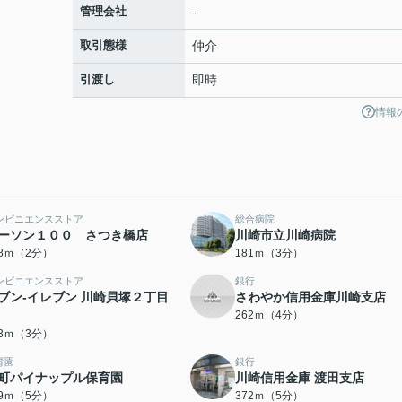
管理会社
-
取引態様
仲介
引渡し
即時
情報
ンビニエンスストア
総合病院
ーソン１００ さつき橋店
川崎市立川崎病院
48ｍ（2分）
181ｍ（3分）
ンビニエンスストア
銀行
ブン‐イレブン 川崎貝塚２丁目
さわやか信用金庫川崎支店
262ｍ（4分）
23ｍ（3分）
育園
銀行
町パイナップル保育園
川崎信用金庫 渡田支店
49ｍ（5分）
372ｍ（5分）