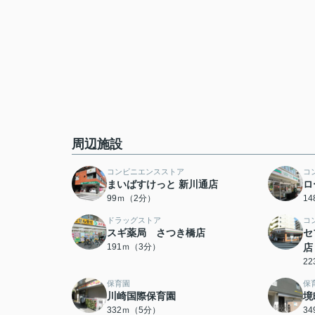
周辺施設
コンビニエンスストア
コ
まいばすけっと 新川通店
ロ
99ｍ（2分）
1
ドラッグストア
コ
スギ薬局 さつき橋店
セ
191ｍ（3分）
店
2
保育園
保
川崎国際保育園
境
332ｍ（5分）
3