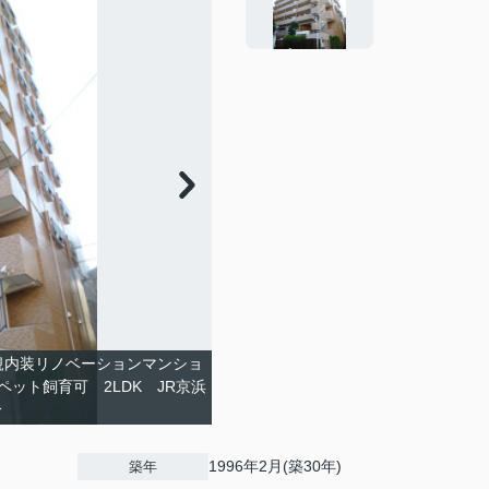
規内装リノベーションマンショ
ット飼育可 2LDK JR京浜
4分
1996年2月(築30年)
築年