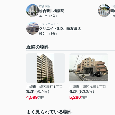
総合病院
小
総合新川橋病院
川
378ｍ（5分）
3
ドラッグストア
クリエイトS.D川崎渡田店
635ｍ（8分）
近隣の物件
川崎市川崎区浜町１丁目
川崎市川崎区浅田１丁目
3LDK (70.74㎡)
4LDK (103.37㎡)
4,599
5,280
万円
万円
よく見られている物件