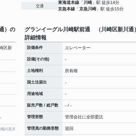
東海道本線
「
川崎
」駅 徒歩14分
交通
京急本線
「
京急川崎
」駅 徒歩15分
通）の
グランイーグル川崎駅前通 （川崎区新川通
詳細情報
崎区新
設備条件
エレベーター
設備(その他)
-
土地権利
所有権
国土法届出
-
用途地域
-
販売戸数 / 総戸数
- / -
管理形態
管理会社に全部委託
分
管理員の勤務形態
巡回
情報の見方