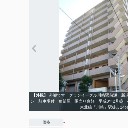
【外観】
外観です グランイーグル川崎駅前通 新
ン 駐車場付 角部屋 陽当り良好 平成8年2月築 ペ
東北線「川崎」駅徒歩1
-
価格