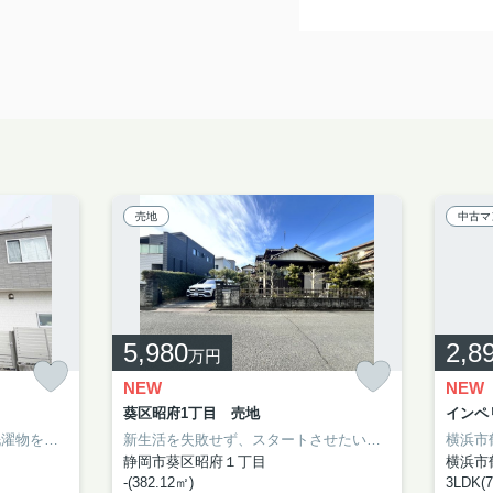
売地
中古マ
5,980
2,8
万円
NEW
NEW
葵区昭府1丁目 売地
インペリ
浴室乾燥機のあるお風呂場は洗濯物を干すときにも便利です。来訪者の顔が見えるTVインターホン付き。内装リフォーム済みなので、新しくなった住まいで生活を始めることができます。4,480万円の物件価格で経済的にもゆとりのある生活が可能。アイナハウジングが、横浜市鶴見区での心地良い暮らしを現実にさせます。ご要望や見学のご予約は、info@aina-housing.co.jpから受け付けております。
新生活を失敗せず、スタートさせたいならこちらの「葵区昭府1丁目 売地」はいかがでしょうか。日々の暮らしに便利なEvery BIGDAY(エブリィ ビッグデー) 昭府店(スーパー)まで383mです。周辺環境も良好なエリアにある売地です。静岡市葵区で土地をお探しなら、アイナハウジングにお任せください。
静岡市葵区昭府１丁目
横浜市
-(382.12㎡)
3LDK(7