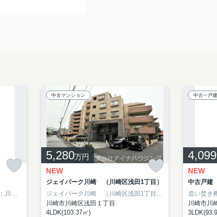
中古マンション
中古一戸
5,280
4,099
万円
NEW
NEW
ジェイパーク川崎 （川崎区浅田1丁目）
中古戸建
「ナイスアーバンステイツ川崎」：川崎市幸区エリアの新居にピッタリ。使い方も様々な、利便性の高いサービスルーム付き2SLDK物件。駅から徒歩6分の物件です。利便性の高い生活ができる川崎周辺で住まいをお求めになるのなら、アイナハウジングにご連絡下さい。044-230-0480からお問い合わせをお待ちしております。
ジェイパーク川崎 （川崎区浅田1丁目）：南武線小田栄駅にも近くて便利。専有面積103.37㎡もあるので有効活用しましょう。バルコニーが2面付いています。中古マンションなら、物件の購入もスムーズです。川崎市川崎区で新しい住環境をお探しなら、南武線小田栄近くでお求め下さい。アイナハウジングにご来店をお待ちしております。
川崎市川崎区浅田１丁目
川崎市川
4LDK(103.37㎡)
3LDK(93.