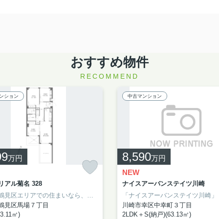
おすすめ物件
RECOMMEND
ンション
中古マンション
99
8,590
万円
万円
NEW
アル菊名 328
ナイスアーバンステイツ川崎
横浜市鶴見区エリアでの住まいなら、住み心地も快適な「インペリアル菊名」はいかがでしょうか。13.41㎡の広さのバルコニー付き物件です。お引っ越しなら、菊名近くをご検討ください。アイナハウジングまでのお問い合わせは、044-230-0480、またはinfo@aina-housing.co.jpまでお待ちしております。
鶴見区馬場７丁目
川崎市幸区中幸町３丁目
3.11㎡)
2LDK＋S(納戸)(63.13㎡)