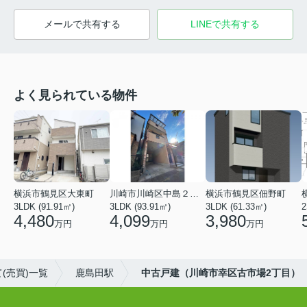
メールで共有する
LINEで共有する
よく見られている物件
横浜市鶴見区大東町
川崎市川崎区中島２丁目
横浜市鶴見区佃野町
3LDK (91.91㎡)
3LDK (93.91㎡)
3LDK (61.33㎡)
2
4,480
4,099
3,980
万円
万円
万円
(売買)一覧
鹿島田駅
中古戸建（川崎市幸区古市場2丁目）