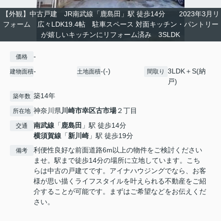
【外観】中古戸建 JR南武線「鹿島田」駅 徒歩14分 2023年3月リ
フォーム 広々LDK19.4帖 駐車スペース 対面キッチン・パントリー
が嬉しいキッチンにリフォーム済み 3SLDK
-
価格
-
-(-)
3LDK＋S(納
建物面積
土地面積
間取り
戸)
築14年
築年数
神奈川県
川崎市幸区
古市場
２丁目
所在地
南武線
「
鹿島田
」駅 徒歩14分
交通
横須賀線
「
新川崎
」駅 徒歩19分
利便性良好な前面道路6m以上の物件をご検討ください
備考
ませ。駅まで徒歩14分の場所に立地しています。こち
らは中古の戸建てです。アイナハウジングでなら、お客
様が思い描くライフスタイルを叶えられる不動産をご紹
介することが可能です。まずはご希望などをお伝えくだ
さい。