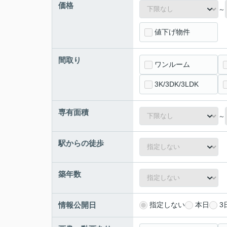
価格
～
値下げ物件
間取り
ワンルーム
3K/3DK/3LDK
専有面積
～
駅からの徒歩
築年数
情報公開日
指定しない
本日
3