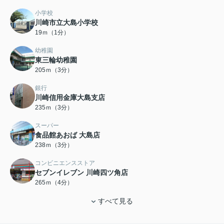
小学校
川崎市立大島小学校
19ｍ（1分）
幼稚園
東三輪幼稚園
205ｍ（3分）
銀行
川崎信用金庫大島支店
235ｍ（3分）
スーパー
食品館あおば 大島店
238ｍ（3分）
コンビニエンスストア
セブンイレブン 川崎四ツ角店
265ｍ（4分）
すべて見る