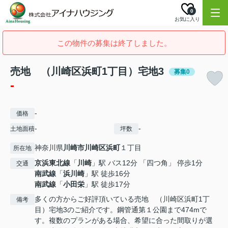
0
お気に入り
この物件の募集は終了しました。
売地 （川崎区浜町1丁目）宅地3
募集0
-
-
価格
-
-
土地面積
坪数
神奈川県
川崎市川崎区
浜町
１丁目
所在地
京浜東北線
「
川崎
」駅 バス12分 「四つ角」 停歩1分
交通
南武線
「
浜川崎
」駅 徒歩16分
南武線
「
小田栄
」駅 徒歩17分
多くの方からご好評頂いている売地 （川崎区浜町1丁
備考
目）宅地3のご紹介です。鋼管通第１公園まで474mで
す。複数のプランがある場合、希望に合った間取りが選