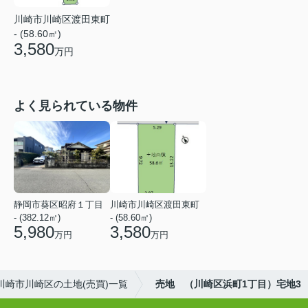
川崎市川崎区渡田東町
- (58.60㎡)
3,580
万円
よく見られている物件
静岡市葵区昭府１丁目
川崎市川崎区渡田東町
- (382.12㎡)
- (58.60㎡)
5,980
3,580
万円
万円
川崎市川崎区の土地(売買)一覧
売地 （川崎区浜町1丁目）宅地3