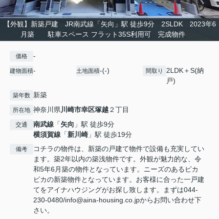
【外観】新築戸建 JR南武線「矢向」駅 徒歩9分 2SLDK 2023年6
月築 駐車スペース フラット35S利用可 完成物件
-
価格
-
-(-)
2LDK＋S(納
建物面積
土地面積
間取り
戸)
新築
築年数
神奈川県
川崎市幸区
塚越
２丁目
所在地
南武線
「
矢向
」駅 徒歩9分
交通
横須賀線
「
新川崎
」駅 徒歩19分
コチラの物件は、新築の戸建て物件で設備も充実してい
備考
ます。築2年以内の築浅物件です。外観が魅力的な、令
和5年6月築の物件となっています。ニーズのあるピカ
ピカの新築物件となっています。お客様に合った一戸建
てをアイナハウジングがお探し致します。まずは044-
230-0480/info@aina-housing.co.jpからお問い合わせ下
さい。