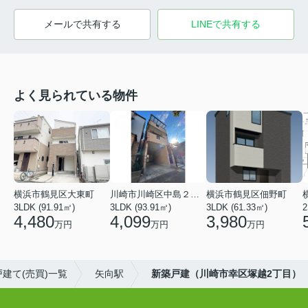
メールで共有する
LINEで共有する
よく見られている物件
横浜市鶴見区大東町
川崎市川崎区中島２丁目
横浜市鶴見区佃野町
3LDK (91.91㎡)
3LDK (93.91㎡)
3LDK (61.33㎡)
2
4,480
4,099
3,980
万円
万円
万円
建て(売買)一覧
矢向駅
新築戸建（川崎市幸区塚越2丁目）