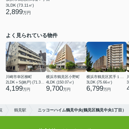
3LDK (73.11㎡)
2,899
万円
よく見られている物件
川崎市幸区柳町
横浜市鶴見区小野町
横浜市鶴見区尻手１丁目
2LDK＋S(納戸) (71.36㎡)
4LDK (150.07㎡)
3LDK (75.66㎡)
3
4,199
9,700
6,799
万円
万円
万円
覧
鶴見駅
ニッコーハイム鶴見中央(鶴見区鶴見中央1丁目）