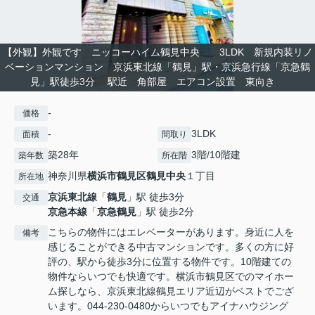
【外観】外観です ニッコーハイム鶴見中央 3LDK 新規内装リノ
ベーションマンション 京浜東北線「鶴見」駅・京浜急行線「京急鶴
見」駅徒歩3分 駅近 角部屋 エアコン設置 東向き
-
価格
-
3LDK
面積
間取り
築28年
3階/10階建
築年数
所在階
神奈川県
横浜市鶴見区
鶴見中央
１丁目
所在地
京浜東北線
「
鶴見
」駅 徒歩3分
交通
京急本線
「
京急鶴見
」駅 徒歩2分
こちらの物件にはエレベーターがあります。身近に人を
備考
感じることができる中古マンションです。多くの方に好
評の、駅から徒歩3分に位置する物件です。10階建ての
物件ならいつでも快適です。横浜市鶴見区でのマイホー
ム探しなら、京浜東北線鶴見エリア近辺がベストでござ
います。044-230-0480からいつでもアイナハウジング