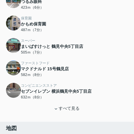
つるみ眼科
423ｍ（6分）
保育園
かもめ保育園
487ｍ（7分）
スーパー
まいばすけっと 鶴見中央5丁目店
505ｍ（7分）
ファーストフード
マクドナルド 15号鶴見店
582ｍ（8分）
コンビニエンスストア
セブンイレブン 横浜鶴見中央5丁目店
632ｍ（8分）
すべて見る
地図