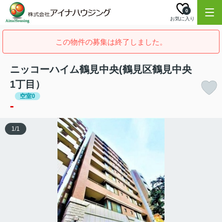
0
お気に入り
この物件の募集は終了しました。
ニッコーハイム鶴見中央(鶴見区鶴見中央
1丁目）
空室0
-
1
/
1