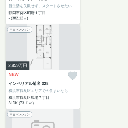
新生活を失敗せず、スタートさせたいならこちらの「葵区昭府1丁目 売地」はいかがでしょうか。日々の暮らしに便利なEvery BIGDAY(エブリィ ビッグデー) 昭府店(スーパー)まで383mです。周辺環境も良好なエリアにある売地です。静岡市葵区で土地をお探しなら、アイナハウジングにお任せください。
静岡市葵区昭府１丁目
- (382.12㎡)
中古マンション
2,899
万円
NEW
インペリアル菊名 328
横浜市鶴見区エリアでの住まいなら、住み心地も快適な「インペリアル菊名」はいかがでしょうか。13.41㎡の広さのバルコニー付き物件です。お引っ越しなら、菊名近くをご検討ください。アイナハウジングまでのお問い合わせは、044-230-0480、またはinfo@aina-housing.co.jpまでお待ちしております。
横浜市鶴見区馬場７丁目
3LDK (73.11㎡)
中古マンション