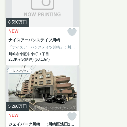
8,590
万円
NEW
ナイスアーバンステイツ川崎
「ナイスアーバンステイツ川崎」：川崎市幸区エリアの新居にピッタリ。使い方も様々な、利便性の高いサービスルーム付き2SLDK物件。駅から徒歩6分の物件です。利便性の高い生活ができる川崎周辺で住まいをお求めになるのなら、アイナハウジングにご連絡下さい。044-230-0480からお問い合わせをお待ちしております。
川崎市幸区中幸町３丁目
2LDK＋S(納戸) (63.13㎡)
中古マンション
5,280
万円
NEW
ジェイパーク川崎 （川崎区浅田1丁目）