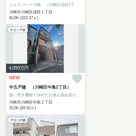
ジェイパーク川崎 （川崎区浅田1丁目）：南武線小田栄駅にも近くて便利。専有面積103.37㎡もあるので有効活用しましょう。バルコニーが2面付いています。中古マンションなら、物件の購入もスムーズです。川崎市川崎区で新しい住環境をお探しなら、南武線小田栄近くでお求め下さい。アイナハウジングにご来店をお待ちしております。
川崎市川崎区浅田１丁目
4LDK (103.37㎡)
中古一戸建
4,099
万円
NEW
中古戸建 （川崎区中島2丁目）
追い焚き機能で冷めたお湯も温め直せます。駅まで徒歩12分でアクセス可能です。システムキッチン付きの物件でカラーリングも統一できるため見た目に一体感が生まれ、美しいです。広々とした15帖以上のLDKで家族とゆったり過ごせます。川崎市川崎区で一戸建てを探すなら、アイナハウジングにお問い合わせください。当社へは044-230-0480からご連絡頂けます。
川崎市川崎区中島２丁目
3LDK (93.91㎡)
中古一戸建