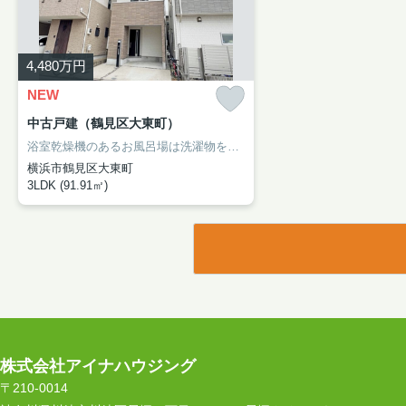
4,480
万円
NEW
中古戸建（鶴見区大東町）
浴室乾燥機のあるお風呂場は洗濯物を干すときにも便利です。来訪者の顔が見えるTVインターホン付き。内装リフォーム済みなので、新しくなった住まいで生活を始めることができます。4,480万円の物件価格で経済的にもゆとりのある生活が可能。アイナハウジングが、横浜市鶴見区での心地良い暮らしを現実にさせます。ご要望や見学のご予約は、info@aina-housing.co.jpから受け付けております。
横浜市鶴見区大東町
3LDK (91.91㎡)
株式会社アイナハウジング
〒210-0014