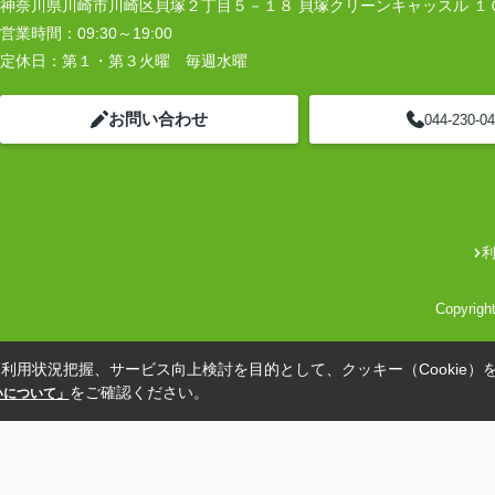
神奈川県川崎市川崎区貝塚２丁目５－１８ 貝塚クリーンキャッスル １
営業時間：
09:30～19:00
定休日：
第１・第３火曜 毎週水曜
お問い合わせ
044-230-0
Copyrig
利用状況把握、サービス向上検討を目的として、クッキー（Cookie）
をご確認ください。
扱いについて」