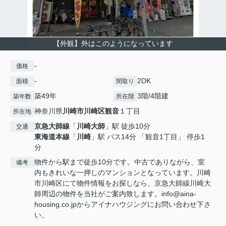
【外観】外はこのようになっています
-
価格
-
2DK
面積
間取り
築49年
3階/4階建
築年数
所在階
神奈川県
川崎市川崎区
観音
１丁目
所在地
京急大師線
「
川崎大師
」駅 徒歩10分
交通
東海道本線
「
川崎
」駅 バス14分 「観音1丁目」 停歩1
分
物件から駅まで徒歩10分です。中古でありながら、室
備考
内もきれいな一押しのマンションとなっています。川崎
市川崎区にて物件情報をお探しなら、京急大師線川崎大
師周辺の物件を当社がご案内致します。info@aina-
housing.co.jpからアイナハウジングにお問い合わせ下さ
い。