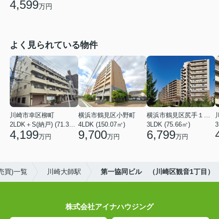
4,599
万円
よく見られている物件
川崎市幸区柳町
横浜市鶴見区小野町
横浜市鶴見区尻手１丁目
2LDK＋S(納戸) (71.36㎡)
4LDK (150.07㎡)
3LDK (75.66㎡)
3
4,199
9,700
6,799
万円
万円
万円
売買)一覧
川崎大師駅
第一協同ビル （川崎区観音1丁目）
株式会社アイナハウジング