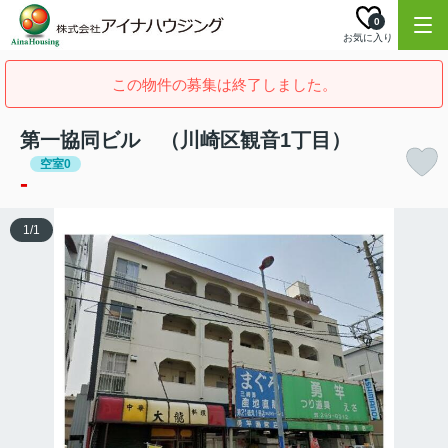
0
お気に入り
この物件の募集は終了しました。
第一協同ビル （川崎区観音1丁目）
空室0
-
1
/
1