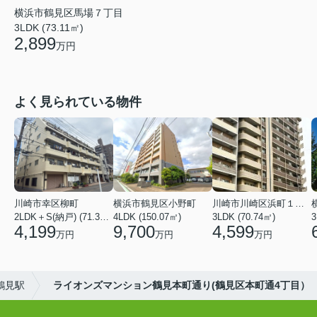
横浜市鶴見区馬場７丁目
3LDK (73.11㎡)
2,899
万円
よく見られている物件
川崎市幸区柳町
横浜市鶴見区小野町
川崎市川崎区浜町１丁目
2LDK＋S(納戸) (71.36㎡)
4LDK (150.07㎡)
3LDK (70.74㎡)
3
4,199
9,700
4,599
万円
万円
万円
鶴見駅
ライオンズマンション鶴見本町通り(鶴見区本町通4丁目）