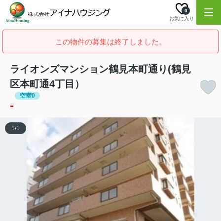
0
お気に入り
この物件の募集は終了しました。
ライオンズマンション鶴見本町通り(鶴見
区本町通4丁目）
空室0
-
1
/
1