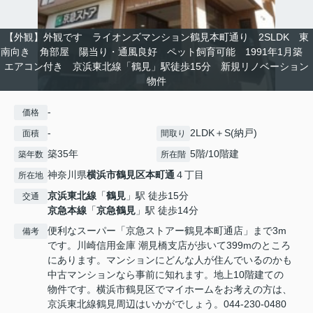
【外観】外観です ライオンズマンション鶴見本町通り 2SLDK 東
南向き 角部屋 陽当り・通風良好 ペット飼育可能 1991年1月築
エアコン付き 京浜東北線「鶴見」駅徒歩15分 新規リノベーション
物件
-
価格
-
2LDK＋S(納戸)
面積
間取り
築35年
5階/10階建
築年数
所在階
神奈川県
横浜市鶴見区
本町通
４丁目
所在地
京浜東北線
「
鶴見
」駅 徒歩15分
交通
京急本線
「
京急鶴見
」駅 徒歩14分
便利なスーパー「京急ストアー鶴見本町通店」まで3m
備考
です。川崎信用金庫 潮見橋支店が歩いて399mのところ
にあります。マンションにどんな人が住んでいるのかも
中古マンションなら事前に知れます。地上10階建ての
物件です。横浜市鶴見区でマイホームをお考えの方は、
京浜東北線鶴見周辺はいかがでしょう。044-230-0480