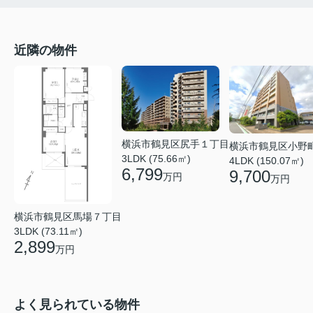
近隣の物件
横浜市鶴見区尻手１丁目
横浜市鶴見区小野
3LDK (75.66㎡)
4LDK (150.07㎡)
6,799
9,700
万円
万円
横浜市鶴見区馬場７丁目
3LDK (73.11㎡)
2,899
万円
よく見られている物件