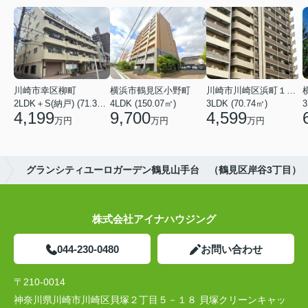
川崎市幸区柳町
横浜市鶴見区小野町
川崎市川崎区浜町１丁目
2LDK＋S(納戸) (71.36㎡)
4LDK (150.07㎡)
3LDK (70.74㎡)
3
4,199
9,700
4,599
万円
万円
万円
グランシティユーロガーデン鶴見山手台 （鶴見区岸谷3丁目）
株式会社アイナハウジング
044-230-0480
お問い合わせ
〒210-0014
神奈川県川崎市川崎区貝塚２丁目５－１８ 貝塚クリーンキャッ