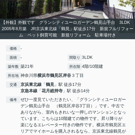
【外観】外観です グランシティユーロガーデン鶴見山手台 3LDK
2005年8月築 JR京浜東北線「鶴見」駅徒歩17分 新規フルリフォー
ム ペット飼育可能 新規リフォーム 駐車場付き
-
価格
-
3LDK
面積
間取り
築21年
4階/10階建
築年数
所在階
神奈川県
横浜市鶴見区
岸谷
３丁目
所在地
京浜東北線
「
鶴見
」駅 徒歩17分
交通
京急本線
「
花月総持寺
」駅 徒歩14分
ぜひ一度見ていただきたい、「グランシティユーロガー
備考
デン鶴見山手台 （鶴見区岸谷3丁目）」です。中古で
ありながら、室内もきれいな一押しのマンションとなっ
ています。こちらは10階建ての物件です。昇り降りが
楽になるエレベーター付きの物件です。横浜市鶴見区エ
リアでマイホームを購入されるなら、京浜東北線鶴見が