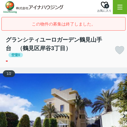
0
お気に入り
この物件の募集は終了しました。
グランシティユーロガーデン鶴見山手
台 （鶴見区岸谷3丁目）
空室0
-
1
/
2