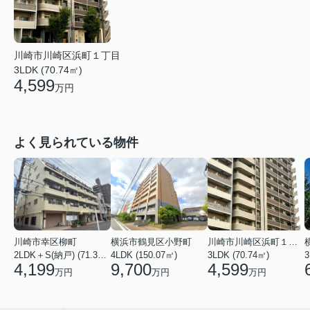
川崎市川崎区浜町１丁目
3LDK (70.74㎡)
4,599
万円
よく見られている物件
川崎市幸区柳町
横浜市鶴見区小野町
川崎市川崎区浜町１丁目
2LDK＋S(納戸) (71.36㎡)
4LDK (150.07㎡)
3LDK (70.74㎡)
3
4,199
9,700
4,599
万円
万円
万円