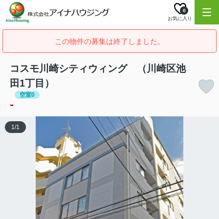
0
お気に入り
この物件の募集は終了しました。
コスモ川崎シティウィング （川崎区池
田1丁目）
空室0
-
1
/
1