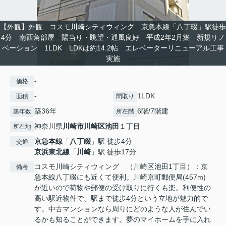
【外観】外観 コスモ川崎シティウィング 京急本線「八丁畷」駅徒歩
4分 南西角部屋 陽当り・眺望・通風良好 平成2年2月築 新規リノ
ベーション 1LDK LDKは約14.2帖 エレベーターリニューアル工事
実施
-
価格
-
1LDK
面積
間取り
築36年
6階/7階建
築年数
所在階
神奈川県
川崎市川崎区
池田
１丁目
所在地
京急本線
「
八丁畷
」駅 徒歩4分
交通
京浜東北線
「
川崎
」駅 徒歩17分
コスモ川崎シティウィング （川崎区池田1丁目）：京
備考
急本線八丁畷にも近くて便利。川崎京町郵便局(457m)
が近いので荷物や郵便の受け取りに行くも楽。利便性の
高い駅近物件で、駅まで徒歩4分という立地が魅力的で
す。中古マンションなら周りにどのような人が住んでい
るかも知ることができます。夢のマイホームを手に入れ