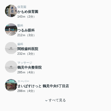
保育園
かもめ保育園
143ｍ（2分）
眼科
つるみ眼科
212ｍ（3分）
歯科
関根歯科医院
232ｍ（3分）
マッサージ
鶴見中央整骨院
285ｍ（4分）
スーパー
まいばすけっと 鶴見中央5丁目店
288ｍ（4分）
すべて見る