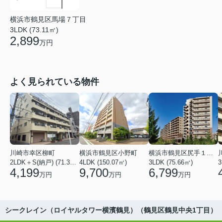
横浜市鶴見区馬場７丁目
3LDK (73.11㎡)
2,899
万円
よく見られている物件
川崎市幸区柳町
横浜市鶴見区小野町
横浜市鶴見区尻手１丁目
2LDK＋S(納戸) (71.36㎡)
4LDK (150.07㎡)
3LDK (75.66㎡)
3
4,199
9,700
6,799
万円
万円
万円
シークレイン（ロイヤルタワー横濱鶴見）（鶴見区鶴見中央1丁目）