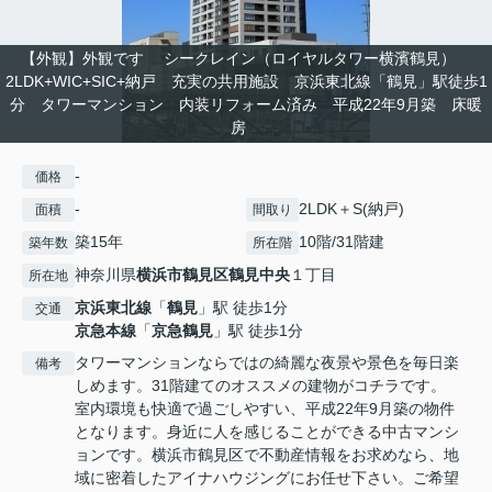
【外観】外観です シークレイン（ロイヤルタワー横濱鶴見）
2LDK+WIC+SIC+納戸 充実の共用施設 京浜東北線「鶴見」駅徒歩1
分 タワーマンション 内装リフォーム済み 平成22年9月築 床暖
房
-
価格
-
2LDK＋S(納戸)
面積
間取り
築15年
10階/31階建
築年数
所在階
神奈川県
横浜市鶴見区
鶴見中央
１丁目
所在地
京浜東北線
「
鶴見
」駅 徒歩1分
交通
京急本線
「
京急鶴見
」駅 徒歩1分
タワーマンションならではの綺麗な夜景や景色を毎日楽
備考
しめます。31階建てのオススメの建物がコチラです。
室内環境も快適で過ごしやすい、平成22年9月築の物件
となります。身近に人を感じることができる中古マンシ
ョンです。横浜市鶴見区で不動産情報をお求めなら、地
域に密着したアイナハウジングにお任せ下さい。ご希望