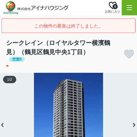
0
お気に入り
この物件の募集は終了しました。
シークレイン（ロイヤルタワー横濱鶴
見）（鶴見区鶴見中央1丁目）
空室0
-
1
/
2